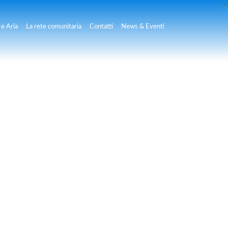
×
e Aria
La rete comunitaria
Contatti
News & Eventi