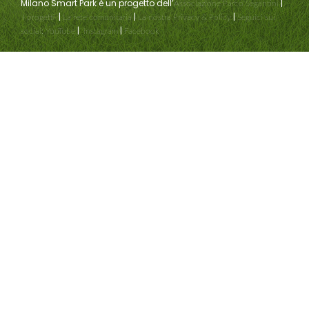
Milano Smart Park è un progetto dell’
|
Associazione Parco Segantini
|
|
|
I progetti
La rete comunitaria
La nostra Privacy & Policy
Seguici sui
|
|
social:
YouTube
Instagram
Facebook