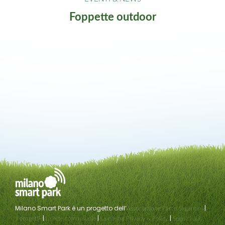
Foppette outdoor
Milano Smart Park è un progetto dell’
|
Associazione Parco Segantini
|
|
|
I progetti
La rete comunitaria
La nostra Privacy & Policy
Seguici sui